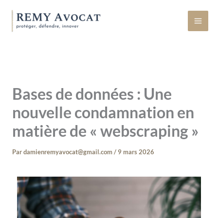
Aller
au
contenu
Bases de données : Une
nouvelle condamnation en
matière de « webscraping »
Par
damienremyavocat@gmail.com
/
9 mars 2026