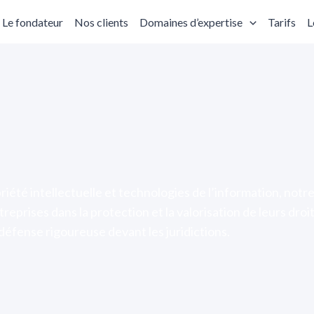
Le fondateur
Nos clients
Domaines d’expertise
Tarifs
L
riété intellectuelle et technologies de l’information, notr
prises dans la protection et la valorisation de leurs droit
défense rigoureuse devant les juridictions.