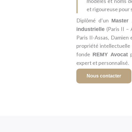
modèles et noms d
et rigoureuse pour s
Diplômé d’un
Master 2
(Paris II –
industrielle
Paris II-Assas, Damien 
propriété intellectuelle
fonde
p
REMY Avocat
expert et personnalisé.
Nous contacter